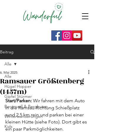
Beitrag
Alle
6. Mai 2025
Alle
Ramsauer Größtenberg
Hügel Hopper
(1457m)
Gipfel Stürmer
Start/Parken:
 Wir fahren mit dem Auto 
Bergmadl & Bergbuam
in die Ramsau Richtung Schießplatz 
rund 2,5 km rein und parken bei einer 
Winterwanderungen
kleinen Hütte (siehe Foto). Dort gibt es 
Kids
ein paar Parkmöglichkeiten.