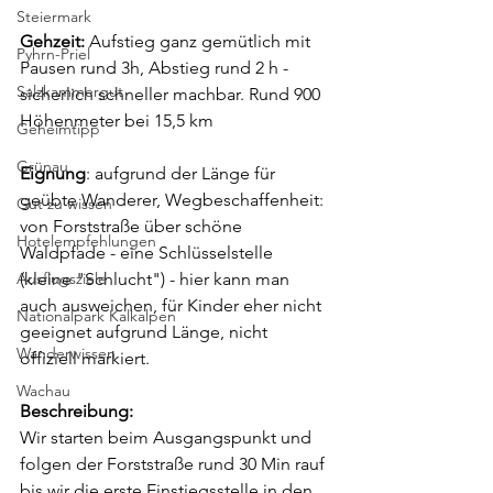
Steiermark
Gehzeit: 
Aufstieg ganz gemütlich mit 
Pyhrn-Priel
Pausen rund 3h, Abstieg rund 2 h - 
Salzkammergut
sicherlich schneller machbar. Rund 900 
Höhenmeter bei 15,5 km
Geheimtipp
Grünau
Eignung
: aufgrund der Länge für 
geübte Wanderer, Wegbeschaffenheit: 
Gut zu wissen
von Forststraße über schöne 
Hotelempfehlungen
Waldpfade - eine Schlüsselstelle 
Ausflugsziele
(kleine "Schlucht") - hier kann man 
auch ausweichen, für Kinder eher nicht 
Nationalpark Kalkalpen
geeignet aufgrund Länge, nicht 
Wanderwissen
offiziell markiert.
Wachau
Beschreibung:
Wir starten beim Ausgangspunkt und 
folgen der Forststraße rund 30 Min rauf 
bis wir die erste Einstiegsstelle in den 