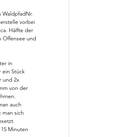
n WaldpfadNr. 
rstelle vorbei 
ca. Hälfte der 
n Offensee und 
er in 
 ein Stück 
r und 2x 
amm von der 
ehmen. 
 man auch 
 man sich 
setzt. 
 15 Minuten 