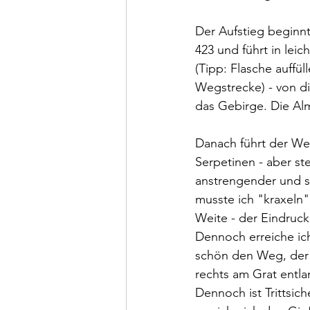
Der Aufstieg beginn
423 und führt in lei
(Tipp: Flasche auffül
Wegstrecke) - von d
das Gebirge. Die Alm
Danach führt der Weg
Serpetinen - aber st
anstrengender und s
musste ich "kraxeln
Weite - der Eindruck
Dennoch erreiche ic
schön den Weg, der 
rechts am Grat entlan
Dennoch ist Trittsic