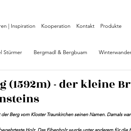
en | Inspiration
Kooperation
Kontakt
Produkte
el Stürmer
Bergmadl & Bergbuam
Winterwande
Salzkammergut
Geheimtipp
Grünau
Gut
g (1592m) - der kleine B
nsteins
flugsziele
Nationalpark Kalkalpen
Wanderwisse
lt der Berg vom Kloster Traunkirchen seinen Namen. Damals war
 begehrteste Holz. Das Eibenholz wurde unter anderem für die H