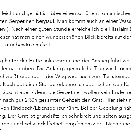
t leicht und gemütlich über einen schönen, romantische
chten Serpetinen bergauf. Man kommt auch an einer Wasse
len!). Nach einer guten Stunde erreiche ich die Hiaslalm (
ieser hat man einen wunderschönen Blick bereits auf de
 ist unbewirtschaftet! 
 hinter der Hütte links vorbei und der Anstieg führt weit
eiler nach oben. Die Anfangs gemütliche Tour wird immer
chweißtreibender - der Weg wird auch zum Teil steinige
". Nach gut einer Stunde erkenne ich aber schon den K
 täuscht aber - denn die Serpetinen wollen kein Ende n
h nach gut 2:30h gesamter Gehzeit den Grat. Hier sieht
von Rindbach/Ebensee rauf führt. Bei der Gabelung hält
g. Der Grat ist grundsätzlich sehr breit und selten ausge
herheit und Schwindelfreiheit empfehlenswert. Nach rund