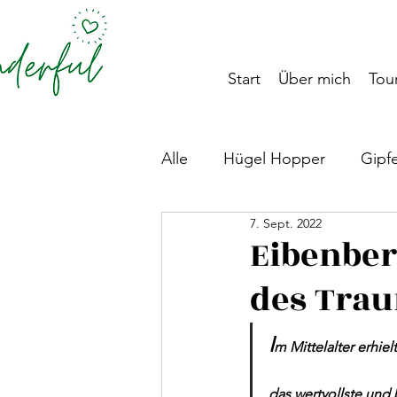
Start
Über mich
Tour
Alle
Hügel Hopper
Gipf
7. Sept. 2022
Steiermark
Pyhrn-Priel
Eibenber
des Trau
Hotelempfehlungen
Aus
I
m Mittelalter erhie
das wertvollste und