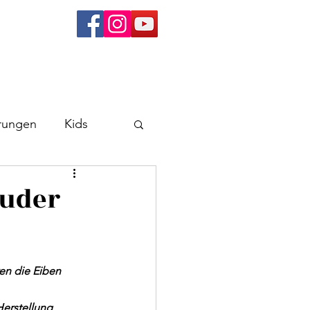
rungen
Kids
 zu wissen
ruder
n
Wachau
en die Eiben 
erstellung 