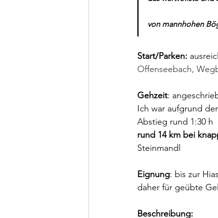
von mannhohen Bög
Start/Parken:
 ausrei
Offenseebach, Wegbe
Gehzeit
: angeschrieb
Ich war aufgrund de
Abstieg rund 1:30 h
rund 14 km bei knap
Steinmandl
Eignung
: bis zur Hia
daher für geübte Geh
Beschreibung: