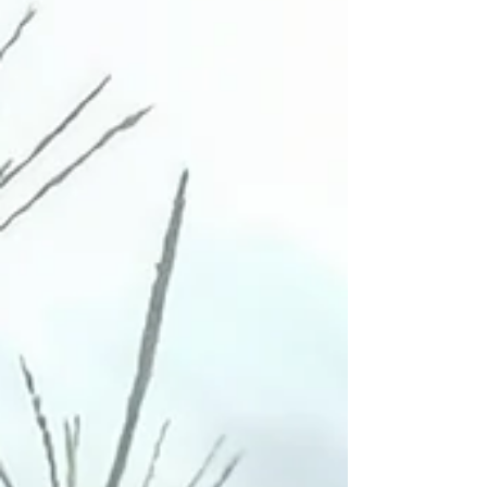
Wege sind gut befestigt und markiert
Beschreibung: Vom Startplatz geht es gut
markiert über eine Brücke - dort kannst du
zwischen den beiden