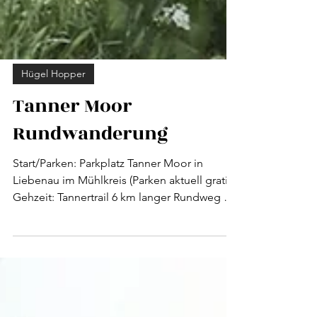
Hügel Hopper
Tanner Moor
Rundwanderung
Start/Parken: Parkplatz Tanner Moor in
Liebenau im Mühlkreis (Parken aktuell gratis)
Gehzeit: Tannertrail 6 km langer Rundweg ca.
1,5 - 2h (ich war flott in einer Stunde), es gibt
auch noch Rubnertrail - ca. 1 km langer
Rundweg, kinderwagentauglich Eignung:
leicht zu gehen, ca. 80-120 Höhenmeter je
nachdem welchen Weg du gehen möchtest.