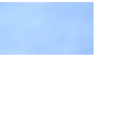
Highlight auf dich – das Welser
Maislabyrinth! Ein grünes Irrgarten-Wunder,
das nicht nur Kinderaugen zum Leuchten
bringt, sondern auch Erwachsenen ein
breites Grinsen ins Gesicht zaubert.