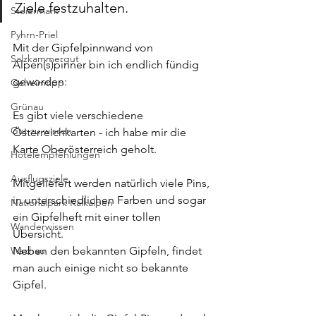
Ziele festzuhalten.
Steiermark
Pyhrn-Priel
Mit der Gipfelpinnwand von 
Salzkammergut
Alpen(s)pinner bin ich endlich fündig 
geworden:
Geheimtipp
Grünau
Es gibt viele verschiedene 
Gut zu wissen
Österreichkarten - ich habe mir die 
Karte Oberösterreich geholt.
Hotelempfehlungen
Ausflugsziele
Mitgeliefert werden natürlich viele Pins, 
in unterschiedlichen Farben und sogar 
Nationalpark Kalkalpen
ein Gipfelheft mit einer tollen 
Wanderwissen
Übersicht.
Wachau
Neben den bekannten Gipfeln, findet 
man auch einige nicht so bekannte 
Gipfel.