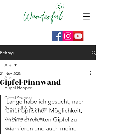
Beitrag
Alle
21. Nov. 2023
Alle
Gipfel-Pinnwand
Hügel Hopper
Gipfel Stürmer
Lange habe ich gesucht, nach 
Bergmadl & Bergbuam
einer optischen Möglichkeit, 
Winterwanderungen
meine erreichten Gipfel zu 
markieren und auch meine 
Kids