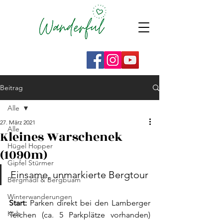
Beitrag
Alle
27. März 2021
Alle
Kleines Warschenek
Hügel Hopper
(1090m)
Gipfel Stürmer
Einsame, unmarkierte Bergtour
Bergmadl & Bergbuam
Winterwanderungen
Start: 
Parken direkt bei den Lamberger 
Kids
Teichen (ca. 5 Parkplätze vorhanden) 