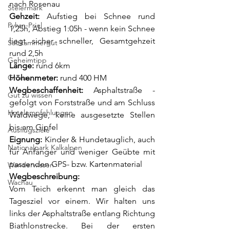
nach Rosenau
Steiermark
Gehzeit: 
Aufstieg bei Schnee rund 
Pyhrn-Priel
1,25h, Abstieg 1:05h - wenn kein Schnee 
liegt sicher schneller, Gesamtgehzeit 
Salzkammergut
rund 2,5h 
Geheimtipp
Länge: 
rund 6km 
Grünau
Höhenmeter:
 rund 400 HM
Wegbeschaffenheit: 
Asphaltstraße - 
Gut zu wissen
gefolgt von Forststraße und am Schluss 
Hotelempfehlungen
Waldwege, keine ausgesetzte Stellen 
bis am Gipfel
Ausflugsziele
Eignung:
 Kinder & Hundetauglich, auch 
Nationalpark Kalkalpen
für Anfänger und weniger Geübte mit 
passenden GPS- bzw. Kartenmaterial
Wanderwissen
Wegbeschreibung:
Wachau
Vom Teich erkennt man gleich das 
Tagesziel vor einem. Wir halten uns 
links der Asphaltstraße entlang Richtung 
Biathlonstrecke. Bei der ersten 