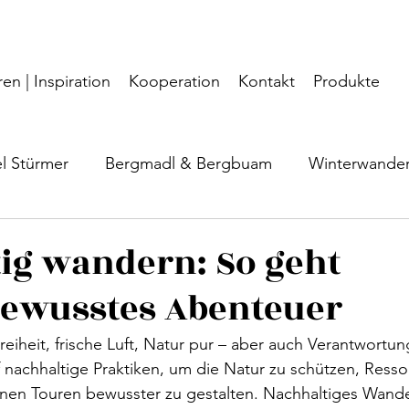
en | Inspiration
Kooperation
Kontakt
Produkte
el Stürmer
Bergmadl & Bergbuam
Winterwande
Salzkammergut
Geheimtipp
Grünau
Gut
ig wandern: So geht
ewusstes Abenteuer
flugsziele
Nationalpark Kalkalpen
Wanderwisse
iheit, frische Luft, Natur pur – aber auch Verantwortu
nachhaltige Praktiken, um die Natur zu schützen, Resso
nen Touren bewusster zu gestalten. Nachhaltiges Wander