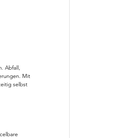
. Abfall, 
erungen. Mit 
itig selbst 
celbare 