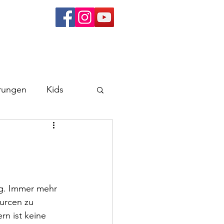
rungen
Kids
 zu wissen
n
Wachau
ng. Immer mehr 
urcen zu 
n ist keine 