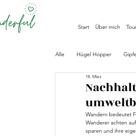
Start
Über mich
Tour
Alle
Hügel Hopper
Gipf
18. März
Steiermark
Pyhrn-Priel
Nachhalt
umweltb
Hotelempfehlungen
Aus
Wandern bedeutet Fre
Wanderer achten auf 
sparen und ihre eige