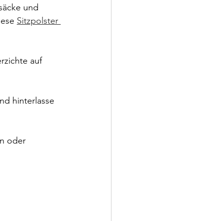
säcke und 
iese 
Sitzpolster 
rzichte auf 
nd hinterlasse 
n oder 