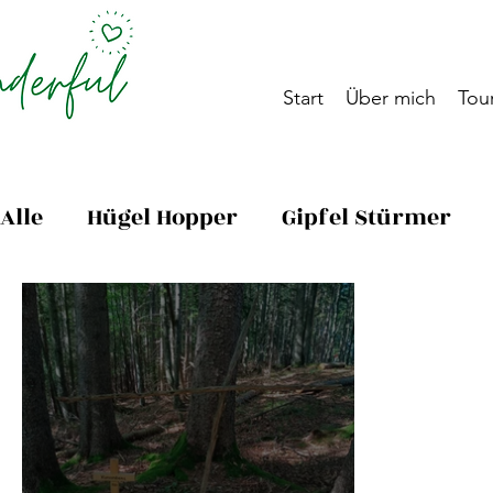
Start
Über mich
Tour
Alle
Hügel Hopper
Gipfel Stürmer
Pyhrn-Priel
Salzkammergut
Geh
Nationalpark Kalkalpen
Wanderwis