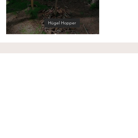
Hügel Hopper
Kunzenberg (750m)