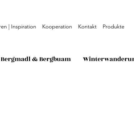
en | Inspiration
Kooperation
Kontakt
Produkte
Bergmadl & Bergbuam
Winterwanderu
eimtipp
Grünau
Gut zu wissen
Hot
sen
Wachau